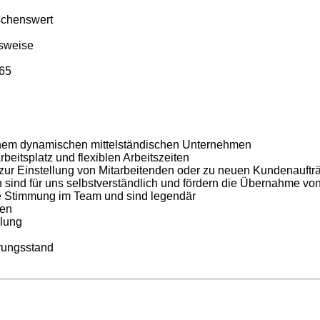
schenswert
tsweise
365
inem dynamischen mittelständischen Unternehmen
eitsplatz und flexiblen Arbeitszeiten
ur Einstellung von Mitarbeitenden oder zu neuen Kundenauftr
en sind für uns selbstverständlich und fördern die Übernahme 
ute Stimmung im Team und sind legendär
ien
llung
erungsstand